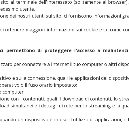
dal sito al terminale dell'interessato (solitamente al brow
 medesimo utente.
one dei nostri utenti sul sito, ci forniscono informazioni g
Puoi ottenere maggiori informazioni sui cookie e su come conf
ci permettono di proteggere l'accesso a malintenzio
lizzato per connettere a Internet il tuo computer o altri dispos
ivo e sulla connessione, quali le applicazioni del dispositivo 
 operativo o il fuso orario impostato;
uo computer;
ione con i contenuti, quali il download di contenuti, lo stre
oad simultanei e i dettagli di rete per lo streaming e la qu
uando un dispositivo è in uso, l'utilizzo di applicazioni, i da