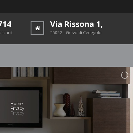
714
Via Rissona 1,
scar.it
25052 - Grevo di Cedegolo
Home
Privacy
Privacy